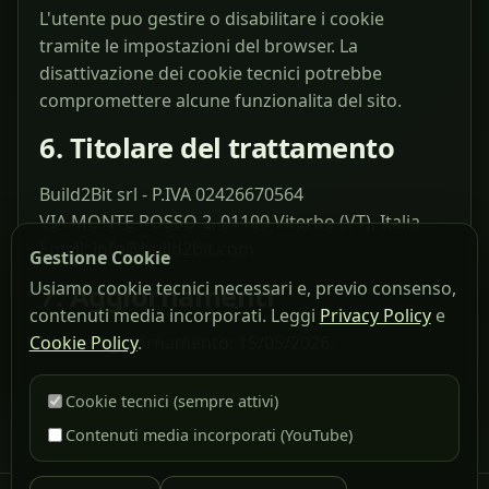
L'utente puo gestire o disabilitare i cookie
tramite le impostazioni del browser. La
disattivazione dei cookie tecnici potrebbe
compromettere alcune funzionalita del sito.
6. Titolare del trattamento
Build2Bit srl - P.IVA 02426670564
VIA MONTE ROSSO 2, 01100 Viterbo (VT), Italia
Email: info@build2bit.com
Gestione Cookie
Usiamo cookie tecnici necessari e, previo consenso,
7. Aggiornamenti
contenuti media incorporati. Leggi
Privacy Policy
e
Ultimo aggiornamento: 15/05/2026.
Cookie Policy
.
Cookie tecnici (sempre attivi)
Contenuti media incorporati (YouTube)